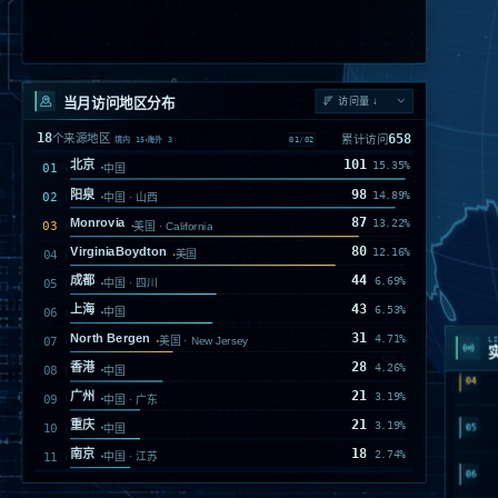
当月访问地区分布
18
658
个来源地区
累计访问
01
/
02
境内
15
海外
3
101
北京
15.35%
01
中国
98
阳泉
14.89%
02
中国 · 山西
01
87
Monrovia
13.22%
03
美国 · California
80
VirginiaBoydton
12.16%
04
美国
02
44
成都
6.69%
05
中国 · 四川
03
43
上海
6.53%
06
中国
31
North Bergen
4.71%
07
美国 · New Jersey
LI
04
28
香港
4.26%
08
中国
21
广州
3.19%
05
09
中国 · 广东
21
重庆
3.19%
10
中国
06
18
南京
2.74%
11
中国 · 江苏
07