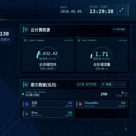
LOCAL TIME
DATE
13:29:39
2026.08.09
云计算资源
2 ACTIVE
130
交互统计
CLOUD STORAGE
DATA TRAFFIC
ONLINE
ONLINE
2,032.42
1.71
使用率
19.1
%
使用率
8.55
%
云存储空间
云存储流量
配额
1.06
万
配额
20
M
GB
索引数据(当月)
3/16 ACTIVE
3
MONTHLY BOT TRAFFIC
266
/
16
本月累计抓取
活跃来源 ·
19
%
98
88
百度
ClaudeBot
百度
Anthropic
占比
37%
占比
33%
80
Bing
Microsoft
占比
30%