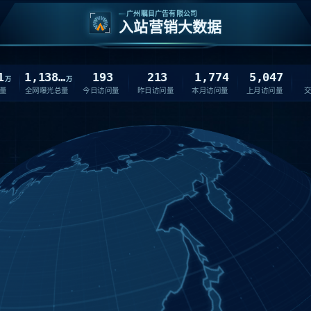
广州瞩目广告有限公司
入站营销大数据
1
1,138.19
193
213
1,774
5,047
万
万
量
全网曝光总量
今日访问量
昨日访问量
本月访问量
上月访问量