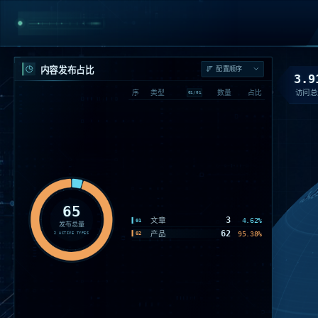
内容发布占比
3.9
访问总
序
类型
数量
占比
01
/
01
65
3
文章
4.62%
01
发布总量
62
产品
95.38%
02
2
ACTIVE TYPES