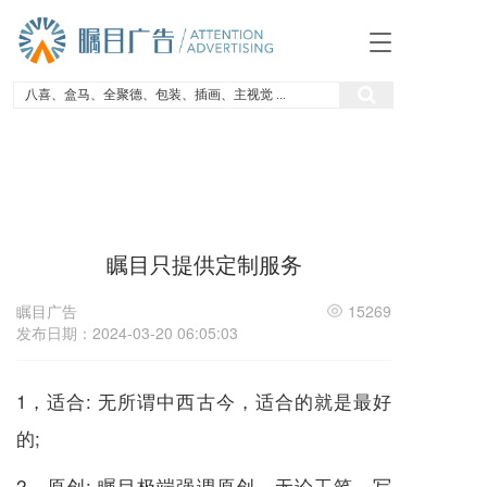
T
o
g
g
l
e
n
a
v
i
瞩目只提供定制服务
g
a
t
瞩目广告
15269
i
发布日期：2024-03-20 06:05:03
o
n
1，适合: 无所谓中西古今，适合的就是最好
的;
2，原创: 瞩目极端强调原创，无论工笔、写