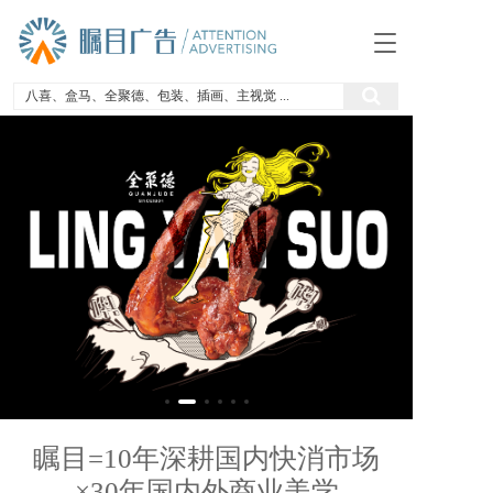
请在左边编辑区编辑内容和样式……
T
o
g
g
l
e
n
a
v
i
g
a
t
i
o
n
瞩目=10年深耕国内快消市场
×30年国内外商业美学