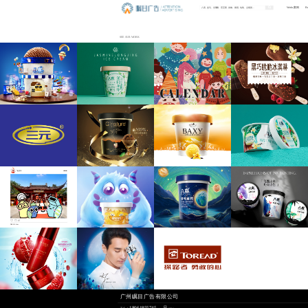
Works 案例
B
SEE OUR WORK
 广州瞩目广告有限公司
18061855745
吕 