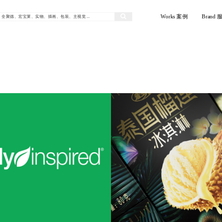
Works 案例
Brand